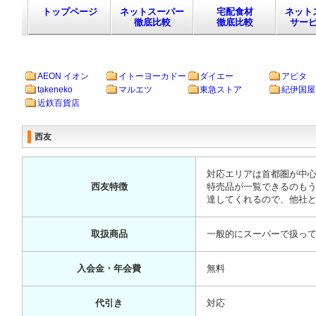
トップページ
ネットスーパー
宅配食材
ネット
徹底比較
徹底比較
サー
AEON イオン
イトーヨーカドー
ダイエー
アピタ
takeneko
マルエツ
東急ストア
紀伊国屋
近鉄百貨店
西友
対応エリアは首都圏が中
西友特徴
特売品が一覧できるのもう
達してくれるので、他社
取扱商品
一般的にスーパーで扱ってい
入会金・年会費
無料
代引き
対応