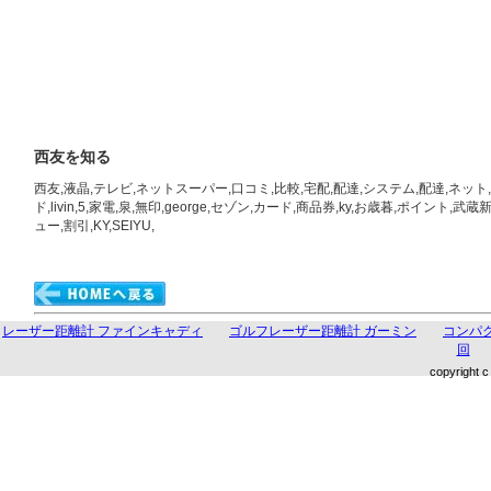
西友を知る
西友,液晶,テレビ,ネットスーパー,口コミ,比較,宅配,配達,システム,配達,ネッ
ド,livin,5,家電,泉,無印,george,セゾン,カード,商品券,ky,お歳暮,ポイント,
ュー,割引,KY,SEIYU,
レーザー距離計 ファインキャディ
ゴルフレーザー距離計 ガーミン
コンパク
回
copyright c 